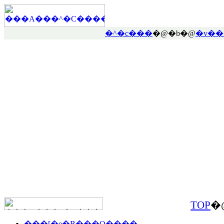
�^�c���
�@�b�@
�v��
TOP
�
���[�e�B���O����