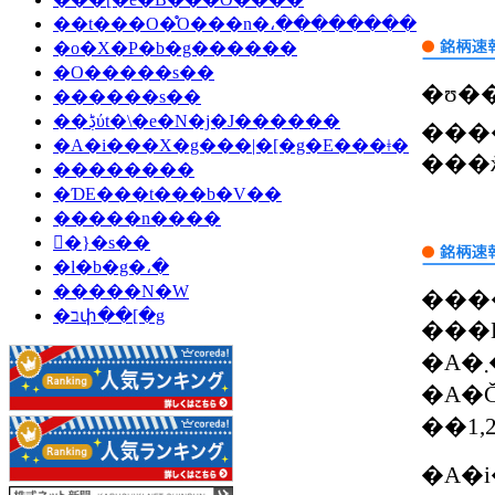
��t���O�̊O���n�،��������
�o�X�P�b�g������
�O�����s��
�ʊ��̊����h�
������s��
��ڋύt�\�e�N�j�J������
����������
�A�i���X�g���|�[�g�E���ǂ�
���
��������
�ƊE���t���b�V��
�����n����
�ً}�s��
�l�b�g�،�
�����N�W
����
�בփ��[�g
���
�A�܂������ɂ͔����������Ă��Ȃ��B���B�n����̓��[�e�B���O�uSell�v����uBuy�v�ɂQ�i�K�̊i�グ
�A�Č
�A�i���X�g�͎�ޖK��̏�ōX�Ȃ�ڍׂ��