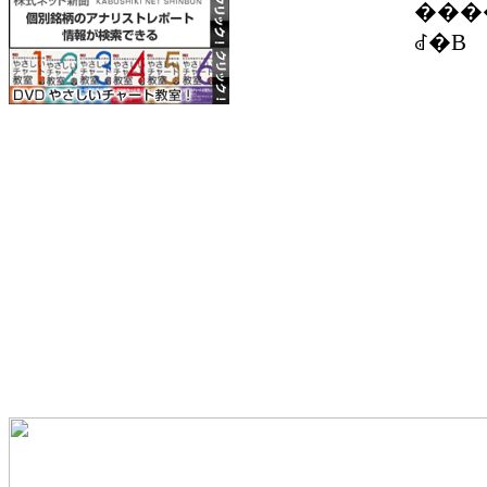
�����΂���ŉߔM���̖����ʒu�B�M�p�ݎؔ{���͂P�D�
ꂽ�B